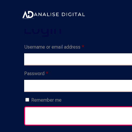
Login
Required
Username or email address
*
Required
Password
*
Remember me